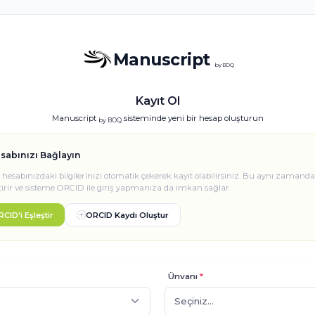
Manuscript
by BOQ
Kayıt Ol
Manuscript
sisteminde yeni bir hesap oluşturun
by BOQ
sabınızı Bağlayın
esabınızdaki bilgilerinizi otomatik çekerek kayıt olabilirsiniz. Bu aynı zamanda
tirir ve sisteme ORCID ile giriş yapmanıza da imkan sağlar.
CID'i Eşleştir
ORCID Kaydı Oluştur
Ünvanı
*
Seçiniz...