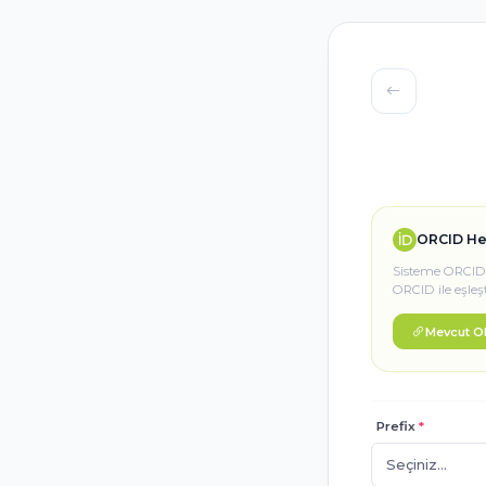
ORCID He
Sisteme ORCID h
ORCID ile eşleş
Mevcut OR
Prefix
*
Seçiniz...